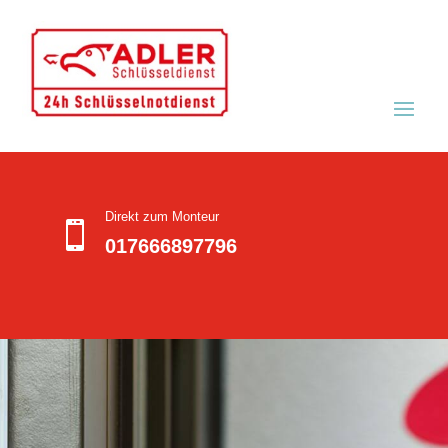
Direkt zum Monteur

017666897796