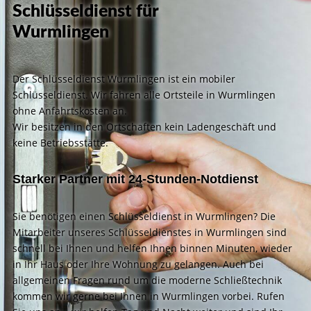
Schlüsseldienst für
Wurmlingen
Der Schlüsseldienst Wurmlingen ist ein mobiler
Schlüsseldienst. Wir fahren alle Ortsteile in Wurmlingen
ohne Anfahrtskosten an.
Wir besitzen in den Ortschaften kein Ladengeschäft und
keine Betriebsstätte.
Starker Partner mit 24-Stunden-Notdienst
Sie benötigen einen Schlüsseldienst in Wurmlingen? Die
Mitarbeiter unseres Schlüsseldienstes in Wurmlingen sind
schnell bei Ihnen und helfen Ihnen binnen Minuten, wieder
in Ihr Haus oder Ihre Wohnung zu gelangen. Auch bei
allgemeinen Fragen rund um die moderne Schließtechnik
kommen wir gerne bei Ihnen in Wurmlingen vorbei. Rufen